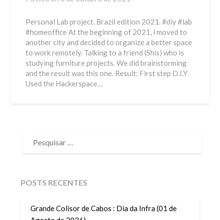
Personal Lab project. Brazil edition 2021. #diy #lab
#homeoffice At the beginning of 2021, i moved to
another city and decided to organize a better space
to work remotely. Talking to a friend (Shis) who is
studying furniture projects. We did brainstorming
and the result was this one. Result: First step D.I.Y
Used the Hackerspace…
PESQUISAR
POR:
POSTS RECENTES
Grande Colisor de Cabos : Dia da Infra (01 de