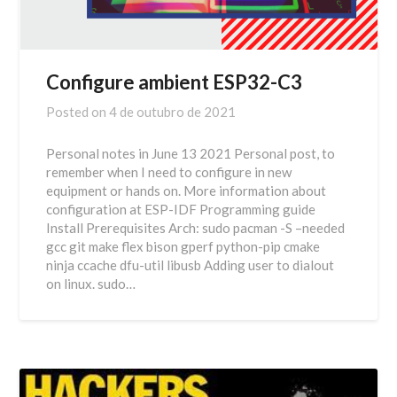
Configure ambient ESP32-C3
Posted on
4 de outubro de 2021
Personal notes in June 13 2021 Personal post, to
remember when I need to configure in new
equipment or hands on. More information about
configuration at ESP-IDF Programming guide
Install Prerequisites Arch: sudo pacman -S –needed
gcc git make flex bison gperf python-pip cmake
ninja ccache dfu-util libusb Adding user to dialout
on linux. sudo…