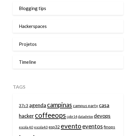
Blogging tips
Hackerspaces
Projetos
Timeline
TAGS
campinas
agenda
casa
37c3
campus party
coffeeops
hacker
devops
cpbr14
datadetox
evento
eventos
esp32
finops
escola 4.0
escola4.0