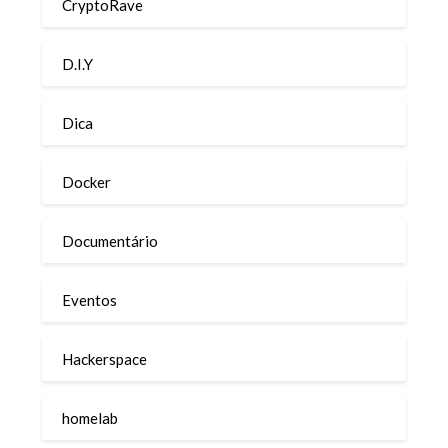
CryptoRave
D.I.Y
Dica
Docker
Documentário
Eventos
Hackerspace
homelab