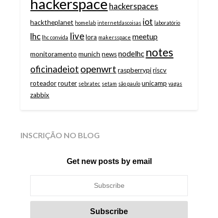
hackerspace
hackerspaces
iot
hacktheplanet
homelab
internetdascoisas
laboratório
live
lhc
meetup
lora
lhc convida
makersspace
notes
nodelhc
monitoramento
munich
news
openwrt
oficinadeiot
raspberrypi
riscv
roteador
router
unicamp
sebratec
setam
são paulo
vagas
zabbix
INSCRIÇÃO NO BLOG
Get new posts by email