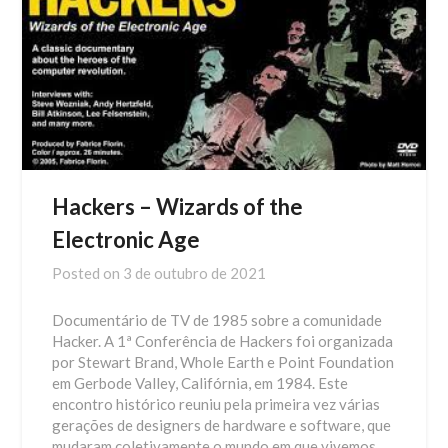
Hackers – Wizards of the
Electronic Age
Posted on
3 de outubro de 2021
Documentário de TV de 1985 sobre a comunidade
Hacker. A 1ª Conferência de Hackers foi organizada
por Stewart Brand, Whole Earth e Point Foundation
em Gerbode Valley, Califórnia, em 1984. Este
encontro histórico reuniu pela primeira vez várias
gerações de designers de hardware e software, que
mudaram coletivamente o mundo em que vivemos .