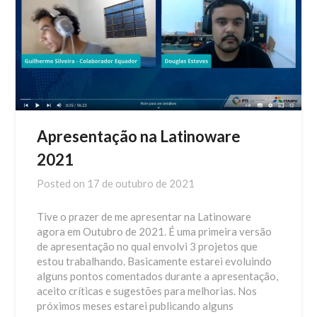
Apresentação na Latinoware
2021
Posted on
17 de outubro de 2021
Tive o prazer de me apresentar na Latinoware
agora em Outubro de 2021. É uma primeira versão
de apresentação no qual envolvi 3 projetos que
estou trabalhando. Basicamente estarei evoluindo
alguns pontos comentados durante a apresentação,
aceito críticas e sugestões para melhorias. Nos
próximos meses estarei publicando alguns