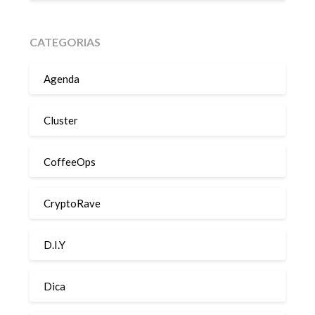
CATEGORIAS
Agenda
Cluster
CoffeeOps
CryptoRave
D.I.Y
Dica