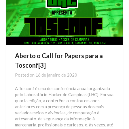
Aberto o Call for Papers para a
Tosconf[3]
Posted on
16 de janeiro de 2020
A Tosconf é uma desconferência anual organizada
pelo Laboratório Hacker de Campinas (LHC). Em sua
quarta edição, a conferência contou em anos
anteriores com a presença de pessoas dos mais
variados meios e vivências, de computação à
artesanato, de segurança da informação à
marcenaria, profissionais e curiosos, e, às vezes, até