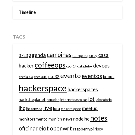
Timeline
TAGS
campinas
agenda
casa
37c3
campus party
coffeeops
hacker
devops
cpbr14
datadetox
evento
eventos
esp32
finops
escola 4.0
escola4.0
hackerspace
hackerspaces
iot
hacktheplanet
homelab
internetdascoisas
laboratório
live
lhc
meetup
lora
lhc convida
makersspace
notes
nodelhc
monitoramento
munich
news
openwrt
oficinadeiot
raspberrypi
riscv