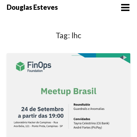
Skip
Douglas Esteves
to
content
Tag:
lhc