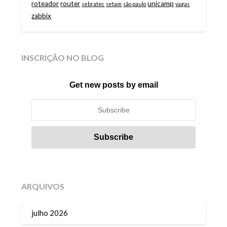
roteador
router
unicamp
sebratec
setam
são paulo
vagas
zabbix
INSCRIÇÃO NO BLOG
Get new posts by email
ARQUIVOS
julho 2026