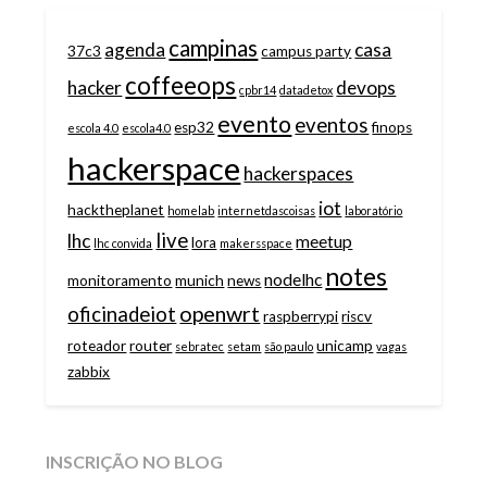
campinas
agenda
casa
37c3
campus party
coffeeops
hacker
devops
cpbr14
datadetox
evento
eventos
esp32
finops
escola 4.0
escola4.0
hackerspace
hackerspaces
iot
hacktheplanet
homelab
internetdascoisas
laboratório
live
lhc
meetup
lora
lhc convida
makersspace
notes
nodelhc
monitoramento
munich
news
openwrt
oficinadeiot
raspberrypi
riscv
roteador
router
unicamp
sebratec
setam
são paulo
vagas
zabbix
INSCRIÇÃO NO BLOG