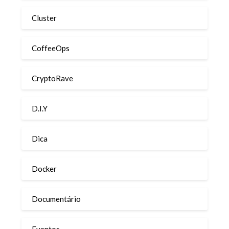
Cluster
CoffeeOps
CryptoRave
D.I.Y
Dica
Docker
Documentário
Eventos