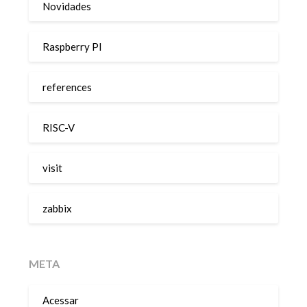
Novidades
Raspberry PI
references
RISC-V
visit
zabbix
META
Acessar