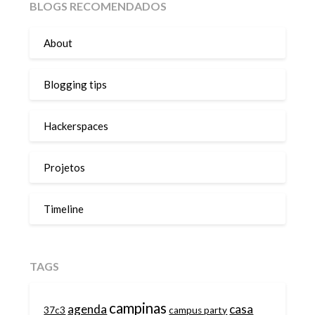
BLOGS RECOMENDADOS
About
Blogging tips
Hackerspaces
Projetos
Timeline
TAGS
campinas
agenda
casa
37c3
campus party