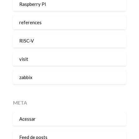
Raspberry PI
references
RISC-V
visit
zabbix
META
Acessar
Feed de posts