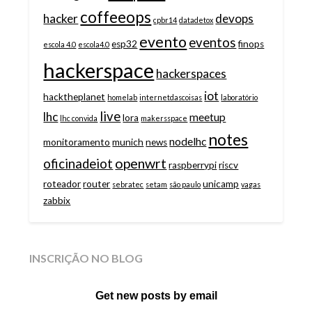
coffeeops
hacker
devops
cpbr14
datadetox
evento
eventos
esp32
finops
escola 4.0
escola4.0
hackerspace
hackerspaces
iot
hacktheplanet
homelab
internetdascoisas
laboratório
live
lhc
meetup
lora
lhc convida
makersspace
notes
nodelhc
monitoramento
munich
news
openwrt
oficinadeiot
raspberrypi
riscv
roteador
router
unicamp
sebratec
setam
são paulo
vagas
zabbix
INSCRIÇÃO NO BLOG
Get new posts by email