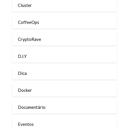
Cluster
CoffeeOps
CryptoRave
D.I.Y
Dica
Docker
Documentário
Eventos