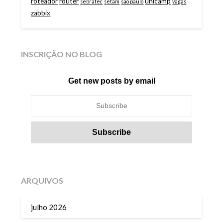
roteador
router
unicamp
sebratec
setam
são paulo
vagas
zabbix
INSCRIÇÃO NO BLOG
Get new posts by email
ARQUIVOS
julho 2026