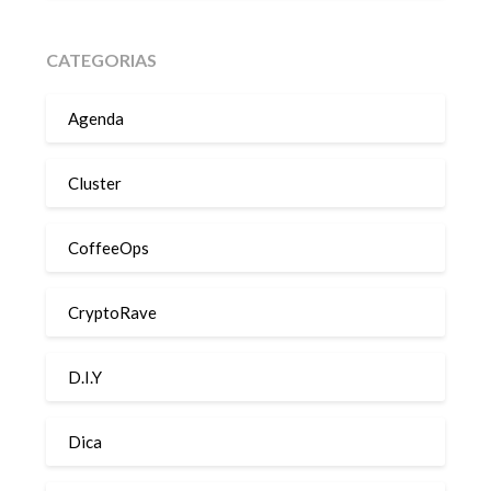
CATEGORIAS
Agenda
Cluster
CoffeeOps
CryptoRave
D.I.Y
Dica