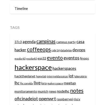
Timeline
TAGS
campinas
agenda
casa
37c3
campus party
coffeeops
hacker
devops
cpbr14
datadetox
evento
eventos
esp32
finops
escola 4.0
escola4.0
hackerspace
hackerspaces
iot
hacktheplanet
homelab
internetdascoisas
laboratório
live
lhc
meetup
lora
lhc convida
makersspace
notes
nodelhc
monitoramento
munich
news
openwrt
oficinadeiot
raspberrypi
riscv