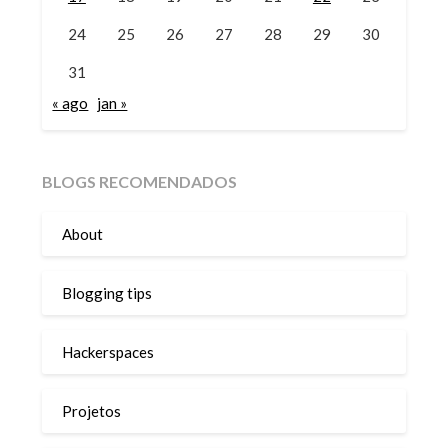
24
25
26
27
28
29
30
31
« ago
jan »
BLOGS RECOMENDADOS
About
Blogging tips
Hackerspaces
Projetos