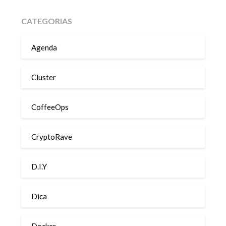
CATEGORIAS
Agenda
Cluster
CoffeeOps
CryptoRave
D.I.Y
Dica