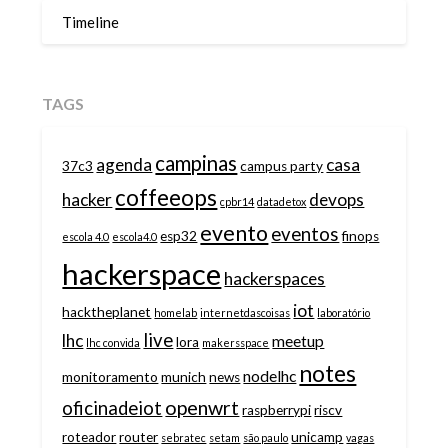
Timeline
TAGS
campinas
agenda
casa
37c3
campus party
coffeeops
hacker
devops
cpbr14
datadetox
evento
eventos
esp32
finops
escola 4.0
escola4.0
hackerspace
hackerspaces
iot
hacktheplanet
homelab
internetdascoisas
laboratório
live
lhc
meetup
lora
lhc convida
makersspace
notes
nodelhc
monitoramento
munich
news
openwrt
oficinadeiot
raspberrypi
riscv
roteador
router
unicamp
sebratec
setam
são paulo
vagas