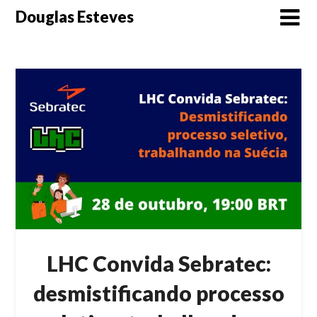
Skip
Douglas Esteves
to
content
LHC Convida Sebratec:
desmistificando processo