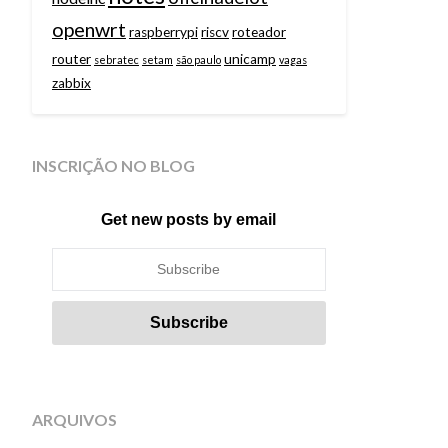
openwrt
raspberrypi
riscv
roteador
router
unicamp
sebratec
setam
são paulo
vagas
zabbix
INSCRIÇÃO NO BLOG
Get new posts by email
ARQUIVOS