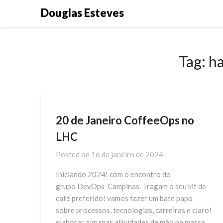
Skip
Douglas Esteves
to
content
Tag:
h
20 de Janeiro CoffeeOps no
LHC
Posted on
16 de janeiro de 2024
Iniciando 2024! com o encontro do
grupo DevOps-Campinas. Tragam o seu kit de
café preferido! vamos fazer um bate papo
sobre processos, tecnologias, carreiras e claro!
elaborar algumas atividades de mão na massa