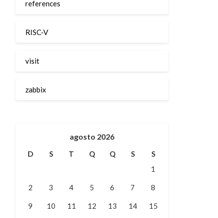
references
RISC-V
visit
zabbix
agosto 2026
D
S
T
Q
Q
S
S
1
2
3
4
5
6
7
8
9
10
11
12
13
14
15