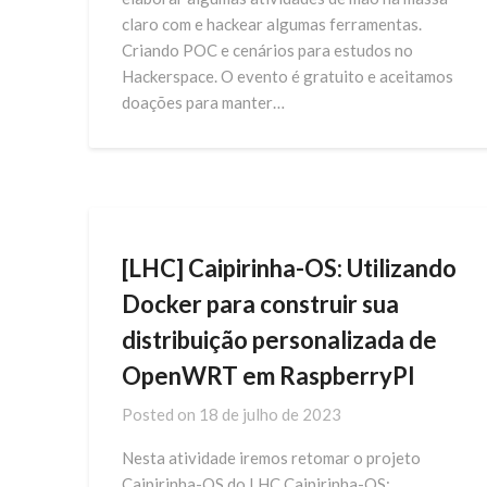
claro com e hackear algumas ferramentas.
Criando POC e cenários para estudos no
Hackerspace. O evento é gratuito e aceitamos
doações para manter…
[LHC] Caipirinha-OS: Utilizando
Docker para construir sua
distribuição personalizada de
OpenWRT em RaspberryPI
Posted on
18 de julho de 2023
Nesta atividade iremos retomar o projeto
Caipirinha-OS do LHC Caipirinha-OS: