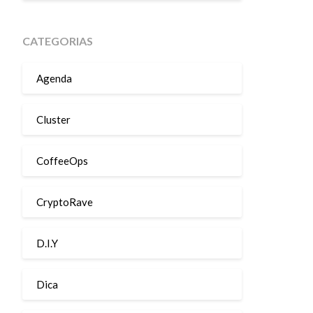
CATEGORIAS
Agenda
Cluster
CoffeeOps
CryptoRave
D.I.Y
Dica