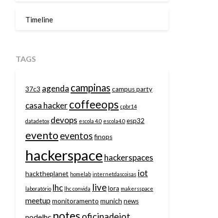
Timeline
TAGS
campinas
agenda
37c3
campus party
coffeeops
casa hacker
cpbr14
devops
esp32
datadetox
escola 4.0
escola4.0
evento
eventos
finops
hackerspace
hackerspaces
iot
hacktheplanet
homelab
internetdascoisas
live
lhc
lora
laboratório
lhc convida
makersspace
meetup
monitoramento
munich
news
notes
oficinadeiot
nodelhc