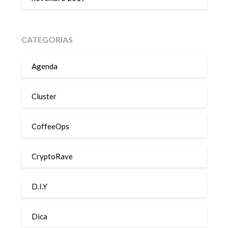
CATEGORIAS
Agenda
Cluster
CoffeeOps
CryptoRave
D.I.Y
Dica