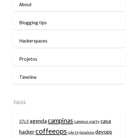
About
Blogging tips
Hackerspaces
Projetos
Timeline
TAGS
campinas
agenda
casa
37c3
campus party
coffeeops
hacker
devops
cpbr14
datadetox