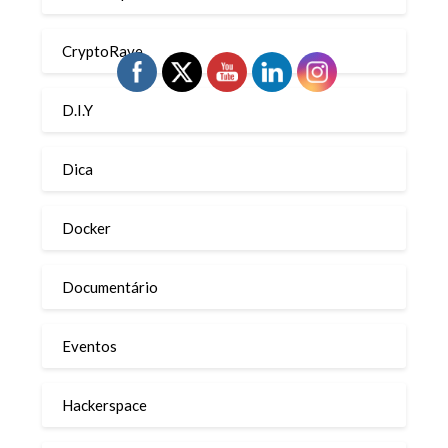
CryptoRave
D.I.Y
Dica
Docker
Documentário
Eventos
Hackerspace