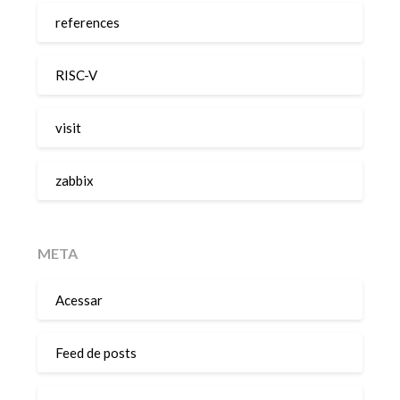
references
RISC-V
visit
zabbix
META
Acessar
Feed de posts