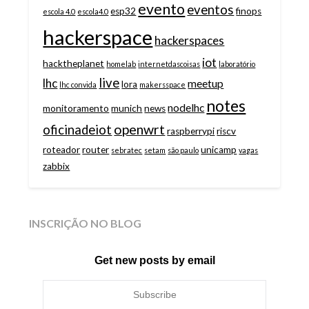
evento
eventos
esp32
finops
escola 4.0
escola4.0
hackerspace
hackerspaces
iot
hacktheplanet
homelab
internetdascoisas
laboratório
live
lhc
meetup
lora
lhc convida
makersspace
notes
nodelhc
monitoramento
munich
news
openwrt
oficinadeiot
raspberrypi
riscv
roteador
router
unicamp
sebratec
setam
são paulo
vagas
zabbix
INSCRIÇÃO NO BLOG
Get new posts by email