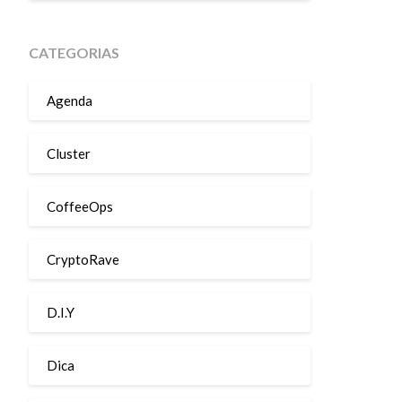
CATEGORIAS
Agenda
Cluster
CoffeeOps
CryptoRave
D.I.Y
Dica