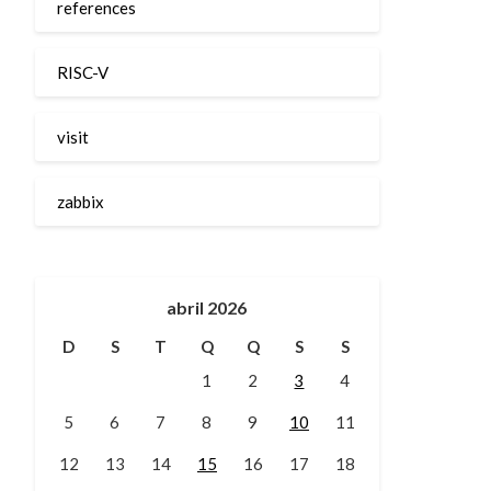
references
RISC-V
visit
zabbix
abril 2026
D
S
T
Q
Q
S
S
1
2
3
4
5
6
7
8
9
10
11
12
13
14
15
16
17
18