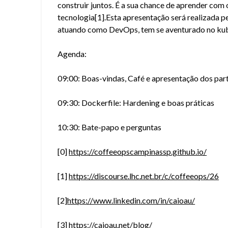
construir juntos. É a sua chance de aprender com 
tecnologia[1].Esta apresentação será realizada p
atuando como DevOps, tem se aventurado no kub
Agenda:
09:00: Boas-vindas, Café e apresentação dos part
09:30: Dockerfile: Hardening e boas práticas
10:30: Bate-papo e perguntas
[0]
https://coffeeopscampinassp.github.io/
[1]
https://discourse.lhc.net.br/c/coffeeops/26
[2]
https://www.linkedin.com/in/caioau/
[3]
https://caioau.net/blog/