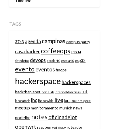
Timeline
TAGS
campinas
agenda
37c3
campus party
coffeeops
casa hacker
cpbr14
devops
esp32
datadetox
escola 4.0
escola4.0
evento
eventos
finops
hackerspace
hackerspaces
iot
hacktheplanet
homelab
internetdascoisas
live
lhc
lora
laboratório
lhc convida
makersspace
meetup
monitoramento
munich
news
notes
oficinadeiot
nodelhc
openwrt
raspberrypi
riscv
roteador