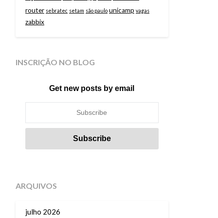
router
unicamp
sebratec
setam
são paulo
vagas
zabbix
INSCRIÇÃO NO BLOG
Get new posts by email
ARQUIVOS
julho 2026