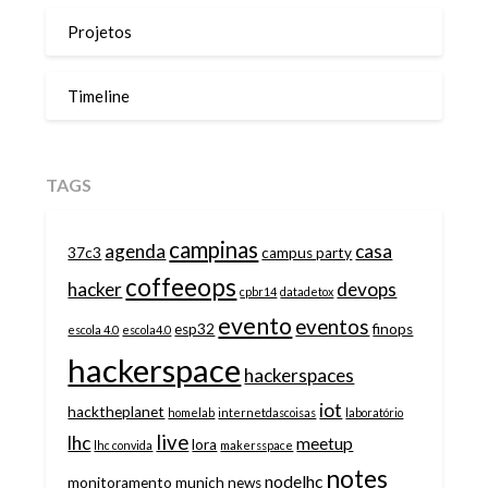
Projetos
Timeline
TAGS
campinas
agenda
casa
37c3
campus party
coffeeops
hacker
devops
cpbr14
datadetox
evento
eventos
esp32
finops
escola 4.0
escola4.0
hackerspace
hackerspaces
iot
hacktheplanet
homelab
internetdascoisas
laboratório
live
lhc
meetup
lora
lhc convida
makersspace
notes
nodelhc
monitoramento
munich
news