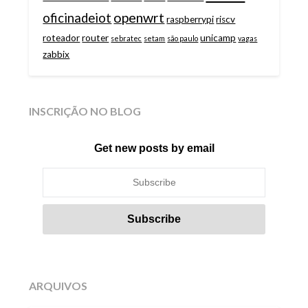
openwrt
oficinadeiot
raspberrypi
riscv
roteador
router
unicamp
sebratec
setam
são paulo
vagas
zabbix
INSCRIÇÃO NO BLOG
Get new posts by email
ARQUIVOS