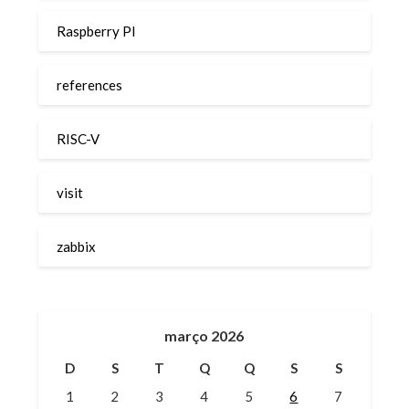
Raspberry PI
references
RISC-V
visit
zabbix
março 2026
D
S
T
Q
Q
S
S
1
2
3
4
5
6
7