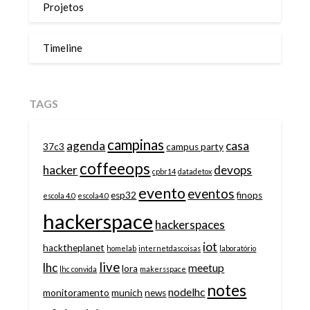
Projetos
Timeline
TAGS
campinas
agenda
casa
37c3
campus party
coffeeops
hacker
devops
cpbr14
datadetox
evento
eventos
esp32
finops
escola 4.0
escola4.0
hackerspace
hackerspaces
iot
hacktheplanet
homelab
internetdascoisas
laboratório
live
lhc
meetup
lora
lhc convida
makersspace
notes
nodelhc
monitoramento
munich
news