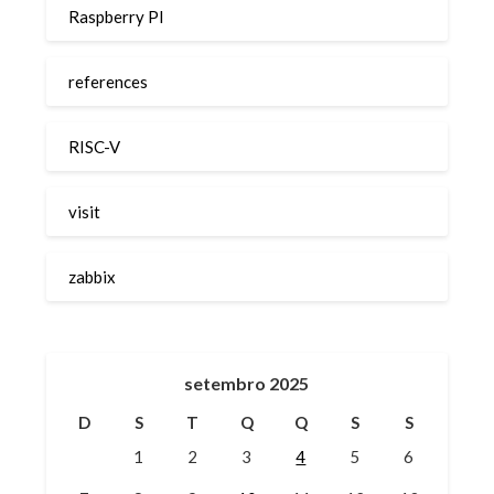
Raspberry PI
references
RISC-V
visit
zabbix
setembro 2025
D
S
T
Q
Q
S
S
1
2
3
4
5
6