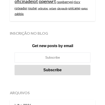
openwrt
oficinadeiot
raspberrypi
riscv
roteador
router
unicamp
sebratec
setam
são paulo
vagas
zabbix
INSCRIÇÃO NO BLOG
Get new posts by email
ARQUIVOS