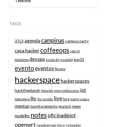
Timeline
TAGS
campinas
agenda
37c3
campus party
coffeeops
casa hacker
cpbr14
devops
esp32
datadetox
escola 4.0
escola4.0
evento
eventos
finops
hackerspace
hackerspaces
iot
hacktheplanet
homelab
internetdascoisas
live
lhc
lora
laboratório
lhc convida
makersspace
meetup
monitoramento
munich
news
notes
oficinadeiot
nodelhc
openwrt
raspberrypi
riscv
roteador