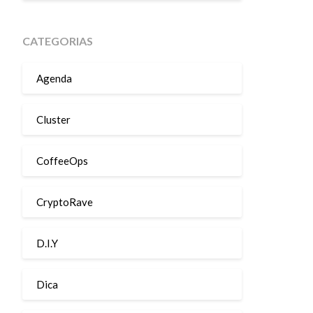
CATEGORIAS
Agenda
Cluster
CoffeeOps
CryptoRave
D.I.Y
Dica