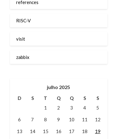
references
RISC-V
visit
zabbix
julho 2025
D
S
T
Q
Q
S
S
1
2
3
4
5
6
7
8
9
10
11
12
13
14
15
16
17
18
19