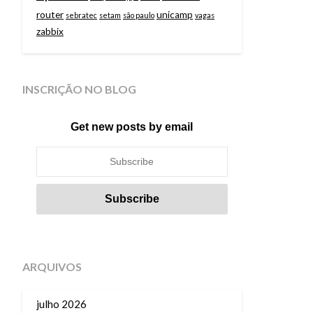
router
unicamp
sebratec
setam
são paulo
vagas
zabbix
INSCRIÇÃO NO BLOG
Get new posts by email
ARQUIVOS
julho 2026