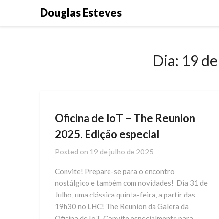
Skip
Douglas Esteves
to
content
Dia:
19 de
Oficina de IoT – The Reunion
2025. Edição especial
Posted on
19 de julho de 2025
Convite! Prepare-se para o encontro
nostálgico e também com novidades! Dia 31 de
Julho, uma clássica quinta-feira, a partir das
19h30 no LHC! The Reunion da Galera da
Oficina de IoT. Convite especialmente para