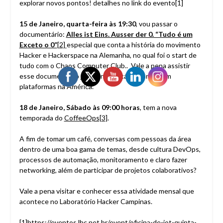
explorar novos pontos! detalhes no link do evento[1]
15 de Janeiro, quarta-feira às 19:30
, vou passar o
documentário:
Alles ist Eins. Ausser der 0. “Tudo é um
Exceto o 0”
[2]
especial que conta a história do movimento
Hacker e Hackerspace na Alemanha, no qual foi o start de
tudo com o Chaos Computer Club.. Vale a pena assistir
esse documentário já que não está disponível em
plataformas na América.
18 de Janeiro, Sábado às 09:00 horas
, tem a nova
temporada do
CoffeeOps[3]
.
A fim de tomar um café, conversas com pessoas da área
dentro de uma boa gama de temas, desde cultura DevOps,
processos de automação, monitoramento e claro fazer
networking, além de participar de projetos colaborativos?
Vale a pena visitar e conhecer essa atividade mensal que
acontece no Laboratório Hacker Campinas.
[1]
https://eventos.lhc.net.br/event/oficina-de-iot-quinta-