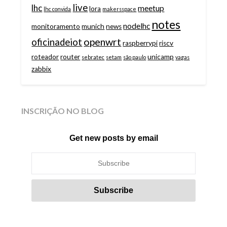
live
lhc
meetup
lora
lhc convida
makersspace
notes
nodelhc
monitoramento
munich
news
openwrt
oficinadeiot
raspberrypi
riscv
roteador
router
unicamp
sebratec
setam
são paulo
vagas
zabbix
INSCRIÇÃO NO BLOG
Get new posts by email