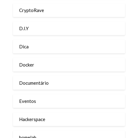
CryptoRave
D.I.Y
Dica
Docker
Documentário
Eventos
Hackerspace
homelab