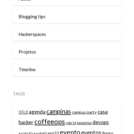
Blogging tips
Hackerspaces
Projetos
Timeline
TAGS
campinas
agenda
casa
37c3
campus party
coffeeops
hacker
devops
cpbr14
datadetox
evento
eventos
esp32
finops
escola 4.0
escola4.0