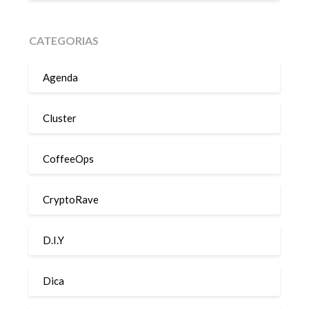
CATEGORIAS
Agenda
Cluster
CoffeeOps
CryptoRave
D.I.Y
Dica