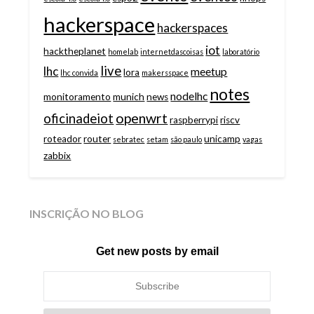
hackerspace
hackerspaces
iot
hacktheplanet
homelab
internetdascoisas
laboratório
live
lhc
meetup
lora
lhc convida
makersspace
notes
nodelhc
monitoramento
munich
news
openwrt
oficinadeiot
raspberrypi
riscv
roteador
router
unicamp
sebratec
setam
são paulo
vagas
zabbix
INSCRIÇÃO NO BLOG
Get new posts by email