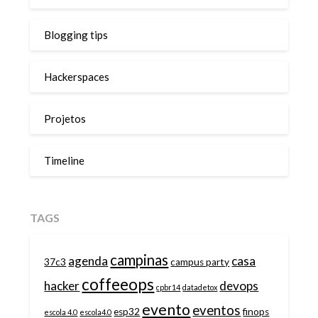
Blogging tips
Hackerspaces
Projetos
Timeline
TAGS
campinas
agenda
casa
37c3
campus party
coffeeops
hacker
devops
cpbr14
datadetox
evento
eventos
esp32
finops
escola 4.0
escola4.0