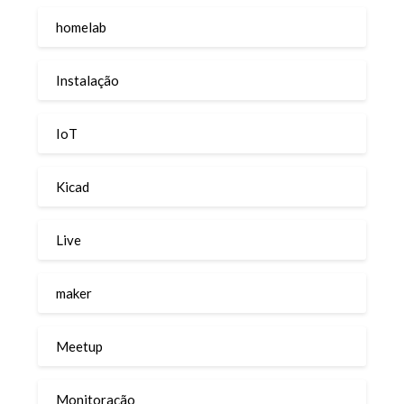
homelab
Instalação
IoT
Kicad
Live
maker
Meetup
Monitoração