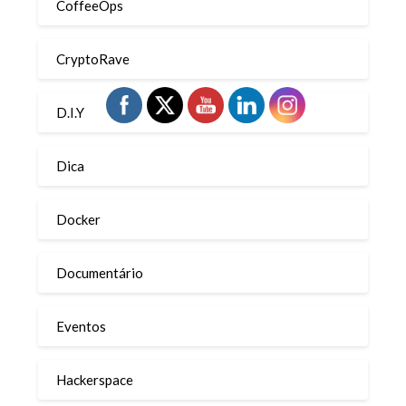
CoffeeOps
CryptoRave
D.I.Y
Dica
Docker
Documentário
Eventos
Hackerspace