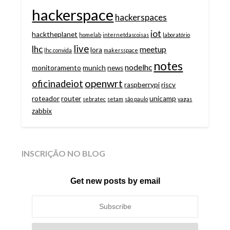
hackerspace
hackerspaces
iot
hacktheplanet
homelab
internetdascoisas
laboratório
live
lhc
meetup
lora
lhc convida
makersspace
notes
nodelhc
monitoramento
munich
news
openwrt
oficinadeiot
raspberrypi
riscv
roteador
router
unicamp
sebratec
setam
são paulo
vagas
zabbix
INSCRIÇÃO NO BLOG
Get new posts by email