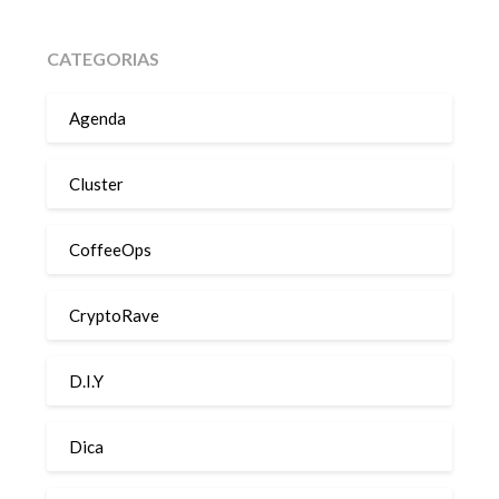
CATEGORIAS
Agenda
Cluster
CoffeeOps
CryptoRave
D.I.Y
Dica