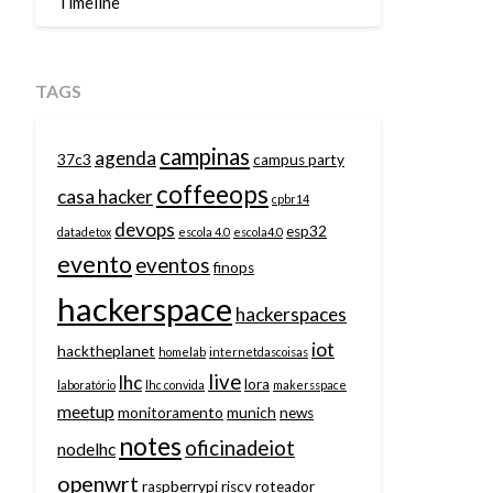
Timeline
TAGS
campinas
agenda
37c3
campus party
coffeeops
casa hacker
cpbr14
devops
esp32
datadetox
escola 4.0
escola4.0
evento
eventos
finops
hackerspace
hackerspaces
iot
hacktheplanet
homelab
internetdascoisas
live
lhc
lora
laboratório
lhc convida
makersspace
meetup
monitoramento
munich
news
notes
oficinadeiot
nodelhc
openwrt
raspberrypi
riscv
roteador