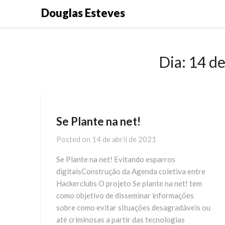
Skip
Douglas Esteves
to
content
Dia:
14 de
Se Plante na net!
Posted on
14 de abril de 2021
Se Plante na net! Evitando esparros
digitaisConstrução da Agenda coletiva entre
Hackerclubs O projeto Se plante na net! tem
como objetivo de disseminar informações
sobre como evitar situações desagradáveis ou
até criminosas a partir das tecnologias