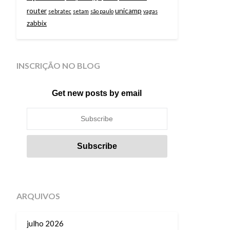
router
unicamp
sebratec
setam
são paulo
vagas
zabbix
INSCRIÇÃO NO BLOG
Get new posts by email
ARQUIVOS
julho 2026