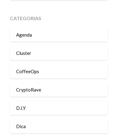
CATEGORIAS
Agenda
Cluster
CoffeeOps
CryptoRave
D.I.Y
Dica