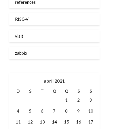
references
RISC-V
visit
zabbix
abril 2021
D
S
T
Q
Q
S
S
1
2
3
4
5
6
7
8
9
10
11
12
13
14
15
16
17