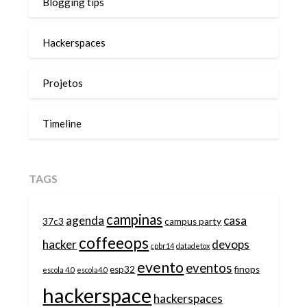
Blogging tips
Hackerspaces
Projetos
Timeline
TAGS
campinas
agenda
casa
37c3
campus party
coffeeops
hacker
devops
cpbr14
datadetox
evento
eventos
esp32
finops
escola 4.0
escola4.0
hackerspace
hackerspaces