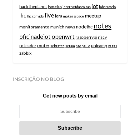
iot
hacktheplanet
homelab
internetdascoisas
laboratório
live
lhc
meetup
lora
lhc convida
makersspace
notes
nodelhc
monitoramento
munich
news
openwrt
oficinadeiot
raspberrypi
riscv
roteador
router
unicamp
sebratec
setam
são paulo
vagas
zabbix
INSCRIÇÃO NO BLOG
Get new posts by email