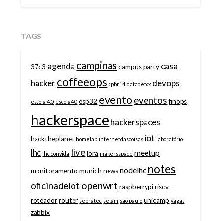
TAGS
campinas
agenda
casa
37c3
campus party
coffeeops
hacker
devops
cpbr14
datadetox
evento
eventos
esp32
finops
escola 4.0
escola4.0
hackerspace
hackerspaces
iot
hacktheplanet
homelab
internetdascoisas
laboratório
live
lhc
meetup
lora
lhc convida
makersspace
notes
nodelhc
monitoramento
munich
news
openwrt
oficinadeiot
raspberrypi
riscv
roteador
router
unicamp
sebratec
setam
são paulo
vagas
zabbix