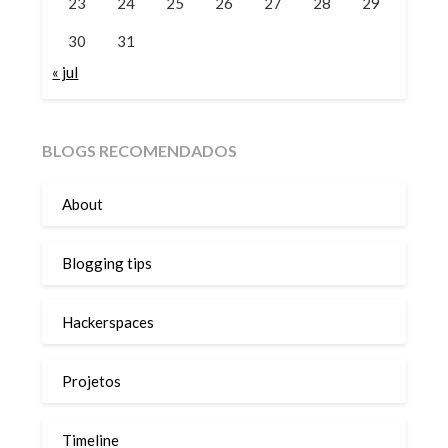
23
24
25
26
27
28
29
30
31
« jul
BLOGS RECOMENDADOS
About
Blogging tips
Hackerspaces
Projetos
Timeline