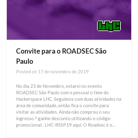
Convite para o ROADSEC São
Paulo
Posted on
17 de novembro de 2019
No dia 23 de Novembro, estarei no evento
ROADSEC São Paulo com o pessoal o time do
Hackerspace LHC. Seguimos com duas atividades na
área de comunidade, então fica o convite para
visitar as atividades. Ainda não comprou o seu
ingresso ? ganhe desconto utilizando o código
promocional : LHC-RSSP19 aqui. O Roadsec é o…