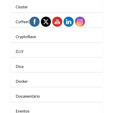
Cluster
CoffeeOps
CryptoRave
D.I.Y
Dica
Docker
Documentário
Eventos