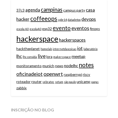
campinas
agenda
casa
37c3
campus party
coffeeops
hacker
devops
cpbr14
datadetox
evento
eventos
esp32
finops
escola 4.0
escola4.0
hackerspace
hackerspaces
iot
hacktheplanet
homelab
internetdascoisas
laboratório
live
lhc
meetup
lora
lhc convida
makersspace
notes
nodelhc
monitoramento
munich
news
openwrt
oficinadeiot
raspberrypi
riscv
roteador
router
unicamp
sebratec
setam
são paulo
vagas
zabbix
INSCRIÇÃO NO BLOG