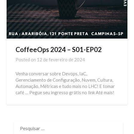
CoffeeOps 2024 – S01-EP02
Posted on
12 de fevereiro de 2024
Venha conversar sobre Devops, IaC,
Gerenciamento de Configuração, Nuvem, Cultura,
Automação, Métricas e tudo mais no LHC! E tomar
café … Pegue seu ingresso grátis no link Até mais!
PESQUISAR
POR: