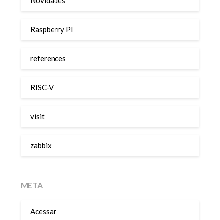
Novidades
Raspberry PI
references
RISC-V
visit
zabbix
META
Acessar