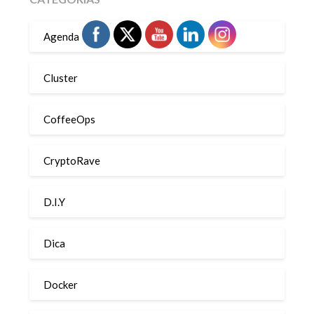
Agenda
Cluster
CoffeeOps
CryptoRave
D.I.Y
Dica
Docker