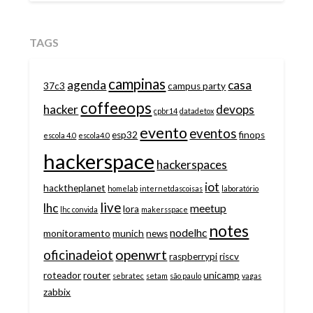
TAGS
campinas
agenda
casa
37c3
campus party
coffeeops
hacker
devops
cpbr14
datadetox
evento
eventos
esp32
finops
escola 4.0
escola4.0
hackerspace
hackerspaces
iot
hacktheplanet
homelab
internetdascoisas
laboratório
live
lhc
meetup
lora
lhc convida
makersspace
notes
nodelhc
monitoramento
munich
news
openwrt
oficinadeiot
raspberrypi
riscv
roteador
router
unicamp
sebratec
setam
são paulo
vagas
zabbix