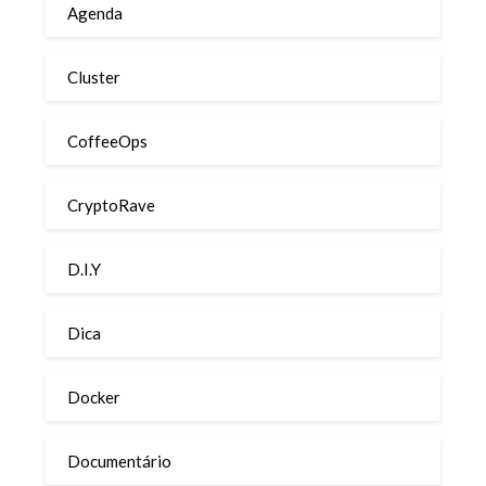
Agenda
Cluster
CoffeeOps
CryptoRave
D.I.Y
Dica
Docker
Documentário