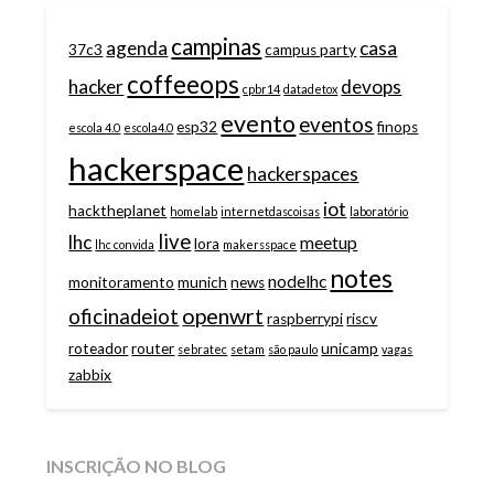
campinas
agenda
casa
37c3
campus party
coffeeops
hacker
devops
cpbr14
datadetox
evento
eventos
esp32
finops
escola 4.0
escola4.0
hackerspace
hackerspaces
iot
hacktheplanet
homelab
internetdascoisas
laboratório
live
lhc
meetup
lora
lhc convida
makersspace
notes
nodelhc
monitoramento
munich
news
openwrt
oficinadeiot
raspberrypi
riscv
roteador
router
unicamp
sebratec
setam
são paulo
vagas
zabbix
INSCRIÇÃO NO BLOG