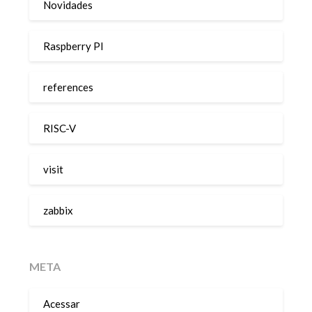
Novidades
Raspberry PI
references
RISC-V
visit
zabbix
META
Acessar