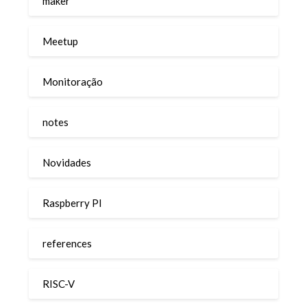
maker
Meetup
Monitoração
notes
Novidades
Raspberry PI
references
RISC-V